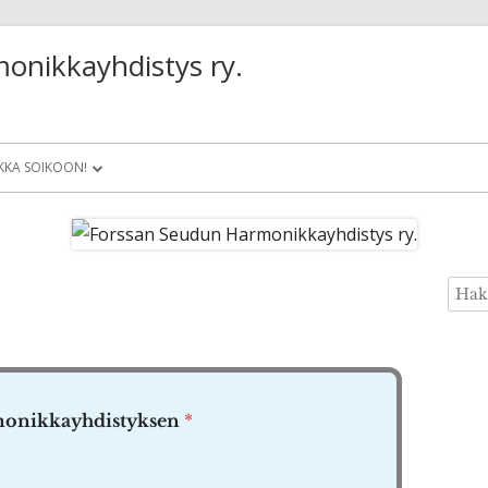
onikkayhdistys ry.
KA SOIKOON!
T 2025
Haku
Si
monikkayhdistyksen
*