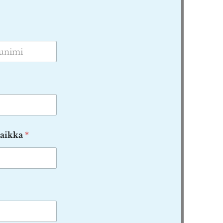
paikka
*