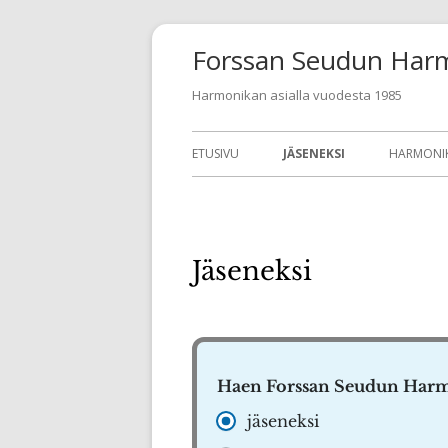
Siirry
Forssan Seudun Harm
sisältöön
Harmonikan asialla vuodesta 1985
Ensisijainen
ETUSIVU
JÄSENEKSI
HARMONIK
valikko
TULOKSE
Jäseneksi
Haen Forssan Seudun Har
jäseneksi